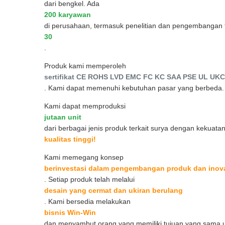
dari bengkel. Ada
200 karyawan
di perusahaan, termasuk penelitian dan pengembangan t
30
.
Produk kami memperoleh
sertifikat CE ROHS LVD EMC FC KC SAA PSE UL UK
. Kami dapat memenuhi kebutuhan pasar yang berbeda.
Kami dapat memproduksi
jutaan unit
dari berbagai jenis produk terkait surya dengan kekuat
kualitas tinggi!
Kami memegang konsep
berinvestasi dalam pengembangan produk dan inova
. Setiap produk telah melalui
desain yang cermat dan ukiran berulang
. Kami bersedia melakukan
bisnis Win-Win
dan menyambut orang yang memiliki tujuan yang sama u