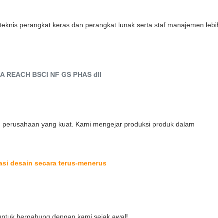
eknis perangkat keras dan perangkat lunak serta staf manajemen lebih
CA REACH BSCI NF GS PHAS dll
an perusahaan yang kuat. Kami mengejar produksi produk dalam
si desain secara terus-menerus
ntuk bergabung dengan kami sejak awal!