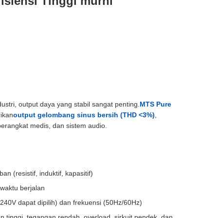
isiensi Tinggi murni
ustri, output daya yang stabil sangat penting.
MTS Pure
rikan
output gelombang sinus bersih (THD <3%)
,
 perangkat medis, dan sistem audio.
(resistif, induktif, kapasitif)
waktu berjalan
40V dapat dipilih) dan frekuensi (50Hz/60Hz)
 tinggi, tegangan rendah, overload, sirkuit pendek, dan