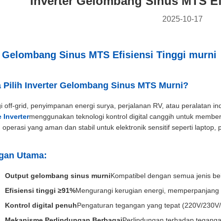
Inverter Gelombang Sinus MTS Ef
2025-10-17
r Gelombang Sinus MTS Efisiensi Tinggi murni
Pilih Inverter Gelombang Sinus MTS Murni?
i off-grid, penyimpanan energi surya, perjalanan RV, atau peralatan ind
 Inverter
menggunakan teknologi kontrol digital canggih untuk membe
operasi yang aman dan stabil untuk elektronik sensitif seperti laptop,
gan Utama:
Output gelombang sinus murni
Kompatibel dengan semua jenis beban 
Efisiensi tinggi ≥91%
Mengurangi kerugian energi, memperpanjang 
Kontrol digital penuh
Pengaturan tegangan yang tepat (220V/230V/2
Mekanisme Perlindungan Berbagai
Perlindungan terhadap tegangan