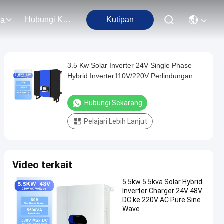
Hubungi Kami
Kutipan
ra
3.5 Kw Solar Inverter 24V Single Phase
Hybrid Inverter110V/220V Perlindungan
Overload
Hubungi Sekarang
Pelajari Lebih Lanjut
Video terkait
5.5kw 5.5kva Solar Hybrid
Inverter Charger 24V 48V
DC ke 220V AC Pure Sine
Wave