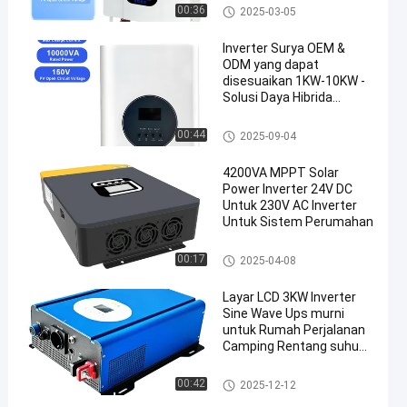
inverter hibrida surya
00:36
2025-03-05
Inverter Surya OEM &
ODM yang dapat
disesuaikan 1KW-10KW -
Solusi Daya Hibrida
Gelombang Sinus Murni
inverter hibrida surya
00:44
2025-09-04
4200VA MPPT Solar
Power Inverter 24V DC
Untuk 230V AC Inverter
Untuk Sistem Perumahan
inverter hibrida surya
00:17
2025-04-08
Layar LCD 3KW Inverter
Sine Wave Ups murni
untuk Rumah Perjalanan
Camping Rentang suhu
-10C- 45C
inverter hibrida surya
00:42
2025-12-12