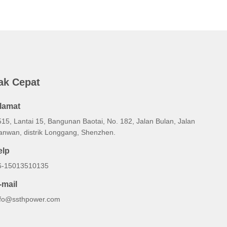
ak Cepat
lamat
515, Lantai 15, Bangunan Baotai, No. 182, Jalan Bulan, Jalan
anwan, distrik Longgang, Shenzhen.
elp
6-15013510135
-mail
nfo@ssthpower.com