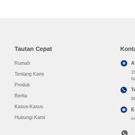
Tautan Cepat
Kont
Rumah
A
1
Tentang Kami
N
Produk
T
Berita
8
Kasus-Kasus
E
Hubungi Kami
i