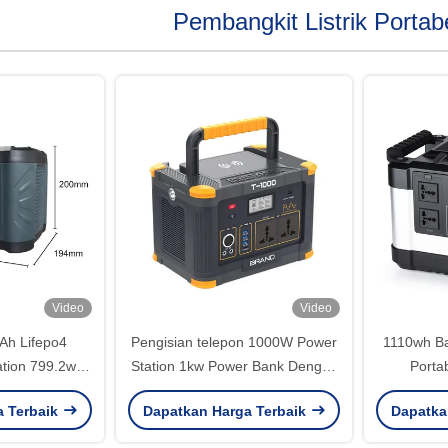
Pembangkit Listrik Porta
Video
Video
Ah Lifepo4
Pengisian telepon 1000W Power
1110wh Ba
tion 799.2wh /
Station 1kw Power Bank Dengan
Porta
er Bank
Fungsi PD
300000mA
a Terbaik
Dapatkan Harga Terbaik
Dapatka