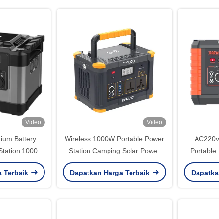
Video
Video
ium Battery
Wireless 1000W Portable Power
AC220v
Station 1000
Station Camping Solar Power
Portable
rator AC220v
Station Pengisian cepat
Emerg
a Terbaik
Dapatkan Harga Terbaik
Dapatka
v