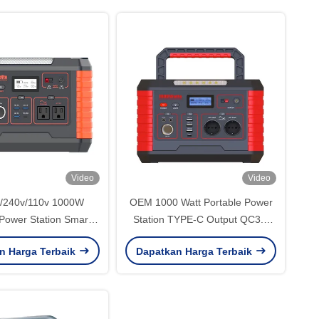
Video
Video
/240v/110v 1000W
OEM 1000 Watt Portable Power
 Power Station Smart
Station TYPE-C Output QC3.0
ency Solar Power
18W Untuk pengisian cepat
n Harga Terbaik
Dapatkan Harga Terbaik
Generator