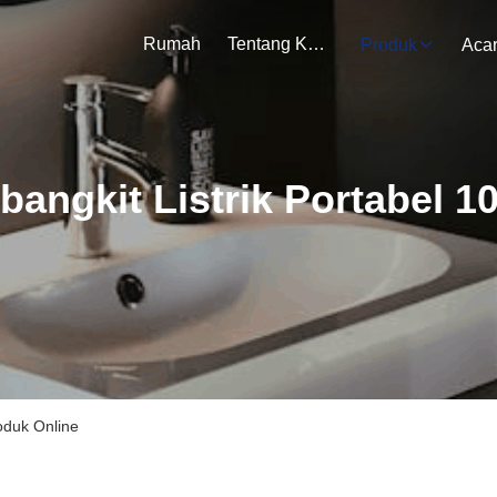
Rumah
Tentang Kami
Produk
Aca
angkit Listrik Portabel 
oduk Online