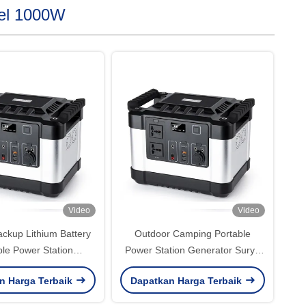
bel 1000W
Video
Video
ckup Lithium Battery
Outdoor Camping Portable
ble Power Station
Power Station Generator Surya
h 1000 Watt Power
1000W Dengan Pengecas Cepat
n Harga Terbaik
Dapatkan Harga Terbaik
Bank