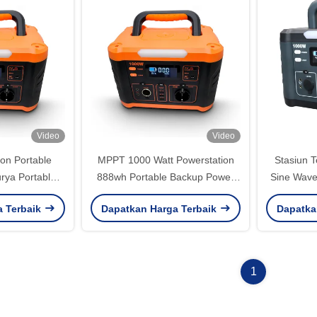
Video
Video
on Portable
MPPT 1000 Watt Powerstation
Stasiun 
rya Portable
888wh Portable Backup Power
Sine Wave
n Tanpa Kabel
Station Dengan Lampu LED
Sola
a Terbaik
Dapatkan Harga Terbaik
Dapatka
1