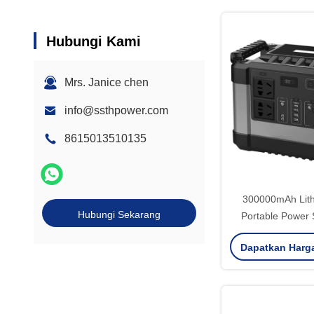
Hubungi Kami
Mrs. Janice chen
info@ssthpower.com
8615013510135
300000mAh Lith
Hubungi Sekarang
Portable Power 
Watt Solar Gene
Dapatkan Harg
110