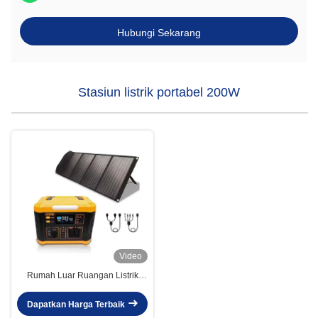
Hubungi Sekarang
Stasiun listrik portabel 200W
Video
Rumah Luar Ruangan Listrik
Surya Listrik Surya Listrik Surya
300w Portable
Dapatkan Harga Terbaik