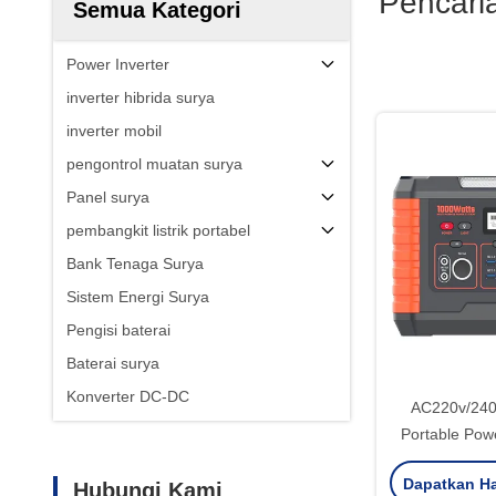
Pencari
Semua Kategori
Power Inverter
inverter hibrida surya
inverter mobil
pengontrol muatan surya
Panel surya
pembangkit listrik portabel
Bank Tenaga Surya
Sistem Energi Surya
Pengisi baterai
Baterai surya
Konverter DC-DC
AC220v/240
Portable Pow
Emergency
Dapatkan Ha
Hubungi Kami
Gen