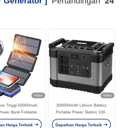
 Generator ]
Pertandingan
24
Video
Video
tas Tinggi 50000mah
300000mAh Lithium Battery
Power Bank Foldable
Portable Power Station 1000
 Power Bank Dengan
Watt Solar Generator AC220v
an Harga Terbaik
Dapatkan Harga Terbaik
Lampu LED
110v