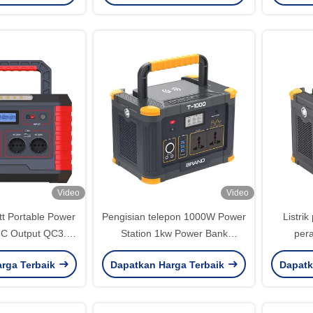
Video
Video
 Portable Power
Pengisian telepon 1000W Power
Listri
-C Output QC3.0
Station 1kw Power Bank
pera
engisian cepat
Dengan Fungsi PD
p
rga Terbaik
Dapatkan Harga Terbaik
Dapatk