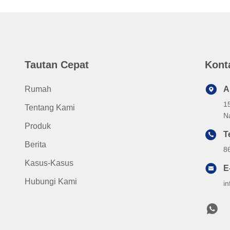
Tautan Cepat
Kont
Rumah
A
1
Tentang Kami
N
Produk
T
Berita
8
Kasus-Kasus
E
Hubungi Kami
i