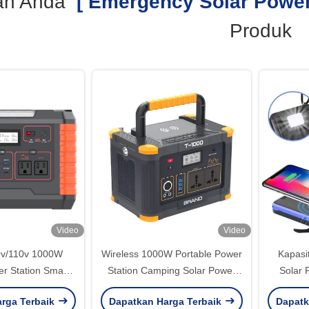
an Anda
[ Emergency Solar Power
Produk
Video
Video
v/110v 1000W
Wireless 1000W Portable Power
Kapasi
er Station Smart
Station Camping Solar Power
Solar 
 Solar Power
Station Pengisian cepat
Solar
rga Terbaik
Dapatkan Harga Terbaik
Dapatk
erator