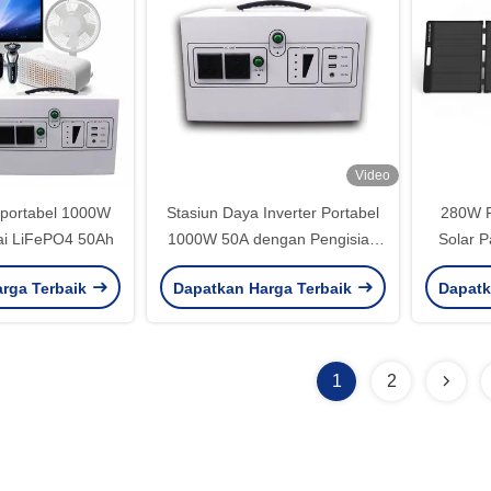
Video
ik portabel 1000W
Stasiun Daya Inverter Portabel
280W P
ai LiFePO4 50Ah
1000W 50A dengan Pengisian
Solar 
Daya Surya
Portab
rga Terbaik
Dapatkan Harga Terbaik
Dapatk
1
2