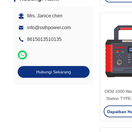
Mrs. Janice chen
info@ssthpower.com
8615013510135
Hubungi Sekarang
OEM 1000 Watt
Station TYPE
18W Untuk p
Dapatkan Ha