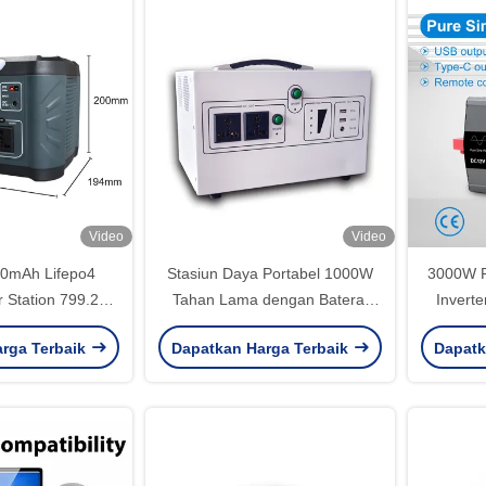
Video
Video
0mAh Lifepo4
Stasiun Daya Portabel 1000W
3000W P
r Station 799.2wh
Tahan Lama dengan Baterai
Invert
Power Bank
Lithium Iron Phosphate
rga Terbaik
Dapatkan Harga Terbaik
Dapatk