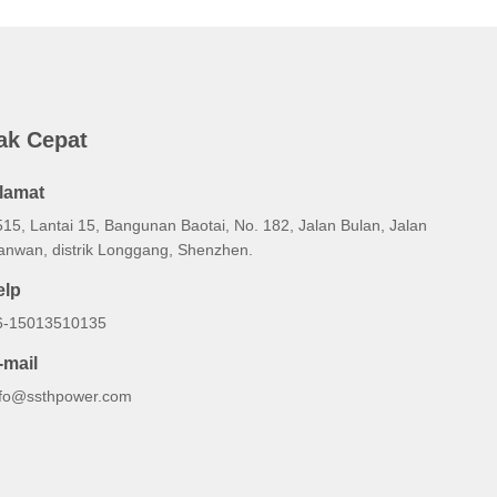
ak Cepat
lamat
515, Lantai 15, Bangunan Baotai, No. 182, Jalan Bulan, Jalan
anwan, distrik Longgang, Shenzhen.
elp
6-15013510135
-mail
nfo@ssthpower.com