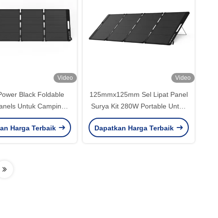
Video
Video
ower Black Foldable
125mmx125mm Sel Lipat Panel
Panels Untuk Camping
Surya Kit 280W Portable Untuk
le Dan Sumber Daya
Camping Outdoor
an Harga Terbaik
Dapatkan Harga Terbaik
Luar Ruang