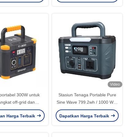
Video
k portabel 300W untuk
Stasiun Tenaga Portable Pure
ngkat off-grid dan
Sine Wave 799.2wh / 1000 Watt
erjalanan jalan
Solar Generator OEM
an Harga Terbaik
Dapatkan Harga Terbaik