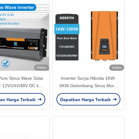
Video
Video
ure Sinus Wave Solar
Inverter Surya Hibrida 1KW-
er 12V/24V/48V DC ke
6KW Gelombang Sinus Murni
110V/220V AC
110V/220V
an Harga Terbaik
Dapatkan Harga Terbaik