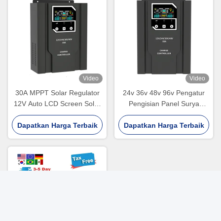
Video
Video
30A MPPT Solar Regulator
24v 36v 48v 96v Pengatur
12V Auto LCD Screen Solar
Pengisian Panel Surya
Battery Charge Controller
Otomatis 30a-100a Wifi
Dapatkan Harga Terbaik
Dapatkan Harga Terbaik
Mppt Pengatur Pengisian