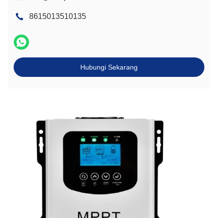
8615013510135
Hubungi Sekarang