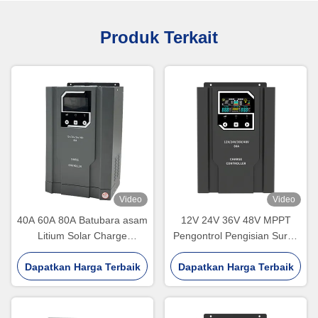
Produk Terkait
Video
Video
40A 60A 80A Batubara asam
12V 24V 36V 48V MPPT
Litium Solar Charge
Pengontrol Pengisian Surya
Controller Tegangan Tinggi
60A 80A 100A Pengontrol
Dapatkan Harga Terbaik
Mppt Charge Controller
Dapatkan Harga Terbaik
Pengisian Surya