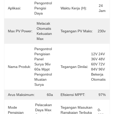
Pengontrol 
24 
Aplikasi:
Pengisi 
Waktu Kerja (h):
Jam
Daya
Melacak 
Otomatis 
Max PV Power:
Tegangan PV Maks:
230v
Kekuatan 
Max
Pengontrol 
Pengisian 
12V 24V 
Panel 
36V 48V 
Surya 96v 
60V 72V 
Nama Produk:
Tegangan Dinilai:
60a Mppt 
84V 96V 
Pengontrol 
Bekerja 
Muatan 
Otomatis
Surya
Arus Maksimum:
60a
Efisiensi MPPT:
97%
Pelacakan 
Mode
Tegangan Masukan
Daya Max 
0-
Pengisian
Rangkaian Terbuka