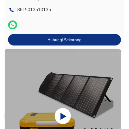
8615013510135
Hubungi Sekarang