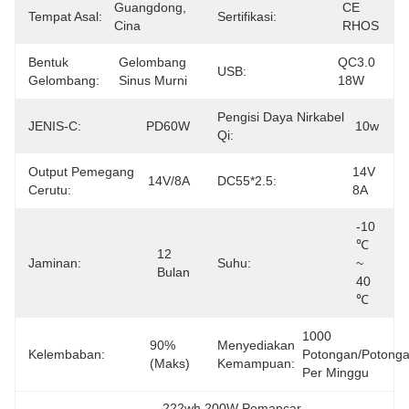
Guangdong, 
CE 
Tempat Asal:
Sertifikasi:
Cina
RHOS
Bentuk
Gelombang 
QC3.0 
USB:
Gelombang:
Sinus Murni
18W
Pengisi Daya Nirkabel
JENIS-C:
PD60W
10w
Qi:
Output Pemegang
14V 
14V/8A
DC55*2.5:
Cerutu:
8A
-10 
℃ 
12 
Jaminan:
Suhu:
~ 
Bulan
40 
℃
1000 
90% 
Menyediakan
Kelembaban:
Potongan/potonga
(maks)
Kemampuan:
Per Minggu
222wh 200W Pemancar
, 